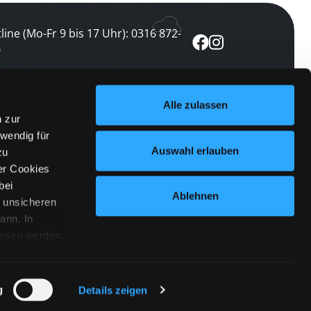
line (Mo-Fr 9 bis 17 Uhr): 0316 872-
0
ewsletter abonnieren
Alle zulassen
n zur
 keine Veranstaltung verpassen
wendig für
etzt abonnieren
Auswahl erlauben
zu
er Cookies
bei
Ablehnen
n unsicheren
ann. In
ossen werden.
Cookies
|
Impressum
|
Datenschutz
willigung
anmelden
 Punkt
 ähnlichen
g
Details zeigen
 Button links