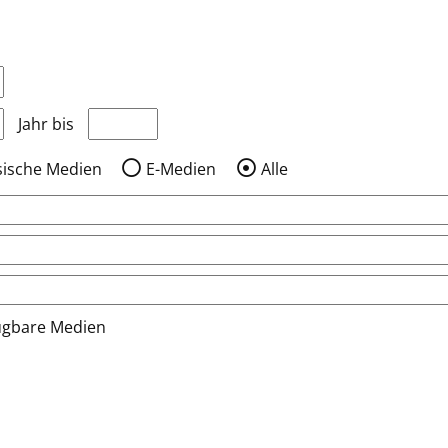
nzeigen, die nach dem Jahr veröffentlicht wurden
Medien anzeigen, die vor dem Jahr veröffentlic
Jahr bis
sische Medien
E-Medien
Alle
ügbare Medien