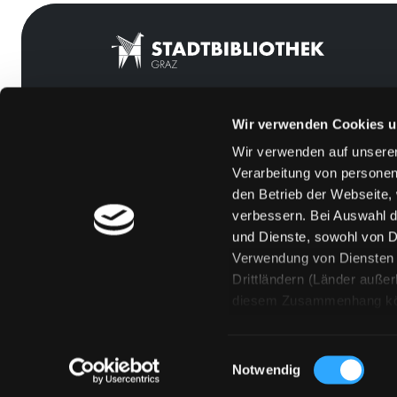
Wir verwenden Cookies u
Mitgliedschaft
Feedback
Wir verwenden auf unserer
Angebote
Kontakt
Verarbeitung von personen
LABUKA
Über uns
den Betrieb der Webseite,
verbessern. Bei Auswahl d
[kju:b]
Jobs
und Dienste, sowohl von Dr
News
Medienwunsch
Verwendung von Diensten u
Drittländern (Länder auße
Veranstaltungen
FAQs
diesem Zusammenhang könne
Standorte
Überweisungsdat
Eine Verarbeitung durch so
erteilen („Auswahl erlaube
Einwilligungsauswahl
„Details zeigen“ finden S
Notwendig
Technologien. Selbstverst