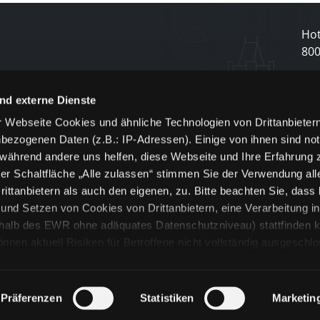
Hot
80
N
nd externe Dienste
 Webseite Cookies und ähnliche Technologien von Drittanbieter
und
bezogenen Daten (z.B.: IP-Adressen). Einige von ihnen sind not
j
 während andere uns helfen, diese Webseite und Ihre Erfahrung 
er Schaltfläche „Alle zulassen“ stimmen Sie der Verwendung all
ittanbietern als auch den eigenen, zu. Bitte beachten Sie, dass 
nd Setzen von Cookies von Drittanbietern, eine Verarbeitung i
rhalb des EWR ohne adäquates Datenschutzniveau) stattfinden k
n aktuell Risiken für Betroffene nicht vollständig ausgeschl
en
lche Cookies oder Dienste erfolgt nur, wenn Sie die jeweilige Ein
n“) oder auf die Schaltfläche „Alle zulassen“ klicken. Unter dem
ie Erklärungen zu den verschiedenen Kategorien von Cookies und
Präferenzen
Statistiken
Marketin
ändlich können Sie über unsere „Cookie-Einstellungen“ unter dem