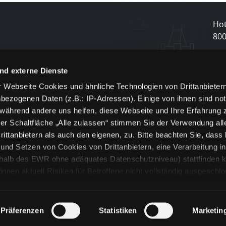
Hot
80
N
nd externe Dienste
 Webseite Cookies und ähnliche Technologien von Drittanbieter
und
bezogenen Daten (z.B.: IP-Adressen). Einige von ihnen sind not
j
 während andere uns helfen, diese Webseite und Ihre Erfahrung 
er Schaltfläche „Alle zulassen“ stimmen Sie der Verwendung all
ittanbietern als auch den eigenen, zu. Bitte beachten Sie, dass 
nd Setzen von Cookies von Drittanbietern, eine Verarbeitung i
rhalb des EWR ohne adäquates Datenschutzniveau) stattfinden k
n aktuell Risiken für Betroffene nicht vollständig ausgeschl
en
lche Cookies oder Dienste erfolgt nur, wenn Sie die jeweilige Ein
n“) oder auf die Schaltfläche „Alle zulassen“ klicken. Unter dem
ie Erklärungen zu den verschiedenen Kategorien von Cookies und
Präferenzen
Statistiken
Marketin
ändlich können Sie über unsere „Cookie-Einstellungen“ unter dem