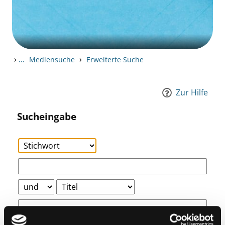
›
...
›
Mediensuche
Erweiterte Suche
Zur Hilfe
Sucheingabe