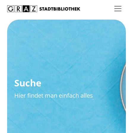
Zum Inhalt springen
Zur erweiterten Suche springen
Suche
Hier findet man einfach alles