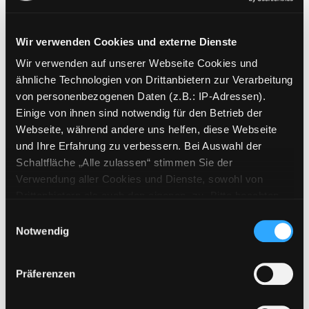
Wir verwenden Cookies und externe Dienste
Wir verwenden auf unserer Webseite Cookies und
Weitere Suchkriterien
ähnliche Technologien von Drittanbietern zur Verarbeitung
von personenbezogenen Daten (z.B.: IP-Adressen).
Erwerbungen der letzten Tage
Einige von ihnen sind notwendig für den Betrieb der
Webseite, während andere uns helfen, diese Webseite
Jahr von
und Ihre Erfahrung zu verbessern. Bei Auswahl der
Schaltfläche „Alle zulassen“ stimmen Sie der
Medien anzeigen, die nach dem Jahr veröffentlicht wu
Medien anzeigen, die vor dem Jahr
Jahr bis
Verwendung aller Cookies und Dienste, sowohl von
Medienart
Drittanbietern als auch den eigenen, zu. Bitte beachten
Sie, dass bei Verwendung von Diensten und Setzen von
Physische Medien
Einwilligungsauswahl
Cookies von Drittanbietern, eine Verarbeitung in
Notwendig
E-Medien
unsicheren Drittländern (Länder außerhalb des EWR
Alle
ohne adäquates Datenschutzniveau) stattfinden kann. In
Präferenzen
diesem Zusammenhang können aktuell Risiken für
Mediengruppe
Betroffene nicht vollständig ausgeschlossen werden.