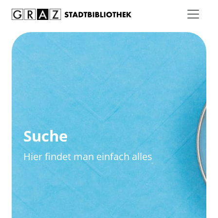
Zum Inhalt springen
Zur erweiterten Suche springen
Suche
Hier findet man einfach alles