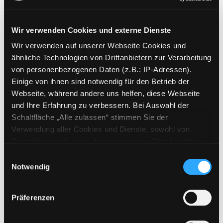
Wir verwenden Cookies und externe Dienste
Wir verwenden auf unserer Webseite Cookies und
Weitere Suchkriterien
ähnliche Technologien von Drittanbietern zur Verarbeitung
von personenbezogenen Daten (z.B.: IP-Adressen).
Erwerbungen der letzten Tage
Einige von ihnen sind notwendig für den Betrieb der
Webseite, während andere uns helfen, diese Webseite
Jahr von
und Ihre Erfahrung zu verbessern. Bei Auswahl der
Schaltfläche „Alle zulassen“ stimmen Sie der
Medien anzeigen, die nach dem Jahr veröffentlicht wu
Medien anzeigen, die vor dem Jahr
Jahr bis
Verwendung aller Cookies und Dienste, sowohl von
Medienart
Drittanbietern als auch den eigenen, zu. Bitte beachten
Sie, dass bei Verwendung von Diensten und Setzen von
Physische Medien
Einwilligungsauswahl
Cookies von Drittanbietern, eine Verarbeitung in
Notwendig
E-Medien
unsicheren Drittländern (Länder außerhalb des EWR
Alle
ohne adäquates Datenschutzniveau) stattfinden kann. In
Präferenzen
diesem Zusammenhang können aktuell Risiken für
Mediengruppe
Betroffene nicht vollständig ausgeschlossen werden.