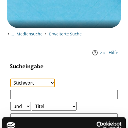
›
...
›
Mediensuche
Erweiterte Suche
Zur Hilfe
Sucheingabe