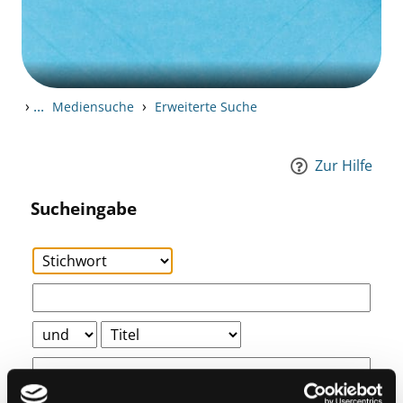
›
...
›
Mediensuche
Erweiterte Suche
Zur Hilfe
Sucheingabe