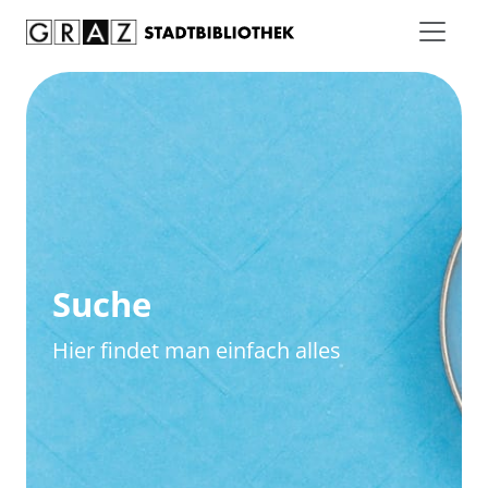
Zum Inhalt springen
Zur erweiterten Suche springen
Suche
Hier findet man einfach alles