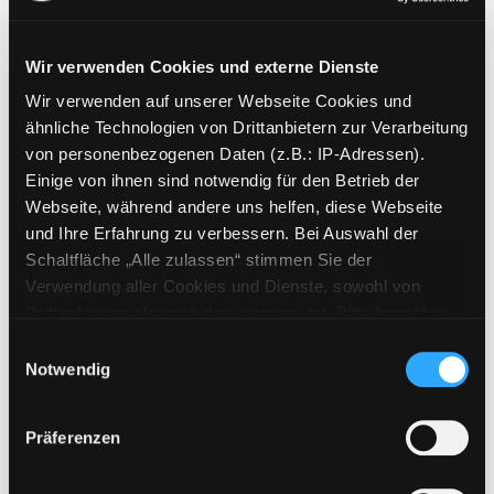
Wir verwenden Cookies und externe Dienste
Wir verwenden auf unserer Webseite Cookies und
Weitere Suchkriterien
ähnliche Technologien von Drittanbietern zur Verarbeitung
von personenbezogenen Daten (z.B.: IP-Adressen).
Erwerbungen der letzten Tage
Einige von ihnen sind notwendig für den Betrieb der
Webseite, während andere uns helfen, diese Webseite
Jahr von
und Ihre Erfahrung zu verbessern. Bei Auswahl der
Schaltfläche „Alle zulassen“ stimmen Sie der
Medien anzeigen, die nach dem Jahr veröffentlicht wu
Medien anzeigen, die vor dem Jahr
Jahr bis
Verwendung aller Cookies und Dienste, sowohl von
Medienart
Drittanbietern als auch den eigenen, zu. Bitte beachten
Sie, dass bei Verwendung von Diensten und Setzen von
Physische Medien
Einwilligungsauswahl
Cookies von Drittanbietern, eine Verarbeitung in
Notwendig
E-Medien
unsicheren Drittländern (Länder außerhalb des EWR
Alle
ohne adäquates Datenschutzniveau) stattfinden kann. In
Präferenzen
diesem Zusammenhang können aktuell Risiken für
Mediengruppe
Betroffene nicht vollständig ausgeschlossen werden.