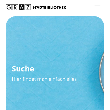
Zum Inhalt springen
Zur erweiterten Suche springen
Suche
Hier findet man einfach alles