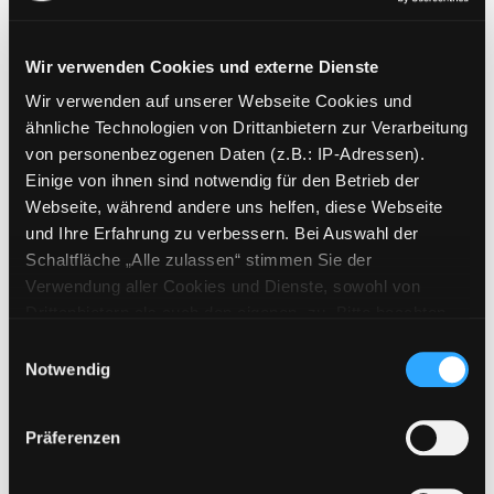
Wir verwenden Cookies und externe Dienste
Wir verwenden auf unserer Webseite Cookies und
Weitere Suchkriterien
ähnliche Technologien von Drittanbietern zur Verarbeitung
von personenbezogenen Daten (z.B.: IP-Adressen).
Erwerbungen der letzten Tage
Einige von ihnen sind notwendig für den Betrieb der
Webseite, während andere uns helfen, diese Webseite
Jahr von
und Ihre Erfahrung zu verbessern. Bei Auswahl der
Schaltfläche „Alle zulassen“ stimmen Sie der
Medien anzeigen, die nach dem Jahr veröffentlicht wu
Medien anzeigen, die vor dem Jahr
Jahr bis
Verwendung aller Cookies und Dienste, sowohl von
Medienart
Drittanbietern als auch den eigenen, zu. Bitte beachten
Sie, dass bei Verwendung von Diensten und Setzen von
Physische Medien
Einwilligungsauswahl
Cookies von Drittanbietern, eine Verarbeitung in
Notwendig
E-Medien
unsicheren Drittländern (Länder außerhalb des EWR
Alle
ohne adäquates Datenschutzniveau) stattfinden kann. In
Präferenzen
diesem Zusammenhang können aktuell Risiken für
Mediengruppe
Betroffene nicht vollständig ausgeschlossen werden.