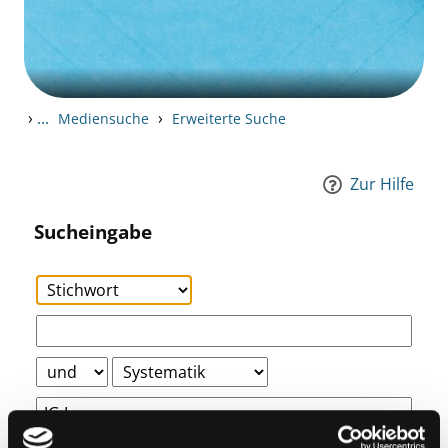
›
...
›
Mediensuche
Erweiterte Suche
Zur Hilfe
Sucheingabe