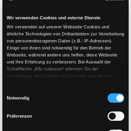
Wir verwenden Cookies und externe Dienste
Wir verwenden auf unserer Webseite Cookies und
Weitere Suchkriterien
ähnliche Technologien von Drittanbietern zur Verarbeitung
von personenbezogenen Daten (z.B.: IP-Adressen).
Erwerbungen der letzten Tage
Einige von ihnen sind notwendig für den Betrieb der
Webseite, während andere uns helfen, diese Webseite
Jahr von
und Ihre Erfahrung zu verbessern. Bei Auswahl der
Schaltfläche „Alle zulassen“ stimmen Sie der
Medien anzeigen, die nach dem Jahr veröffentlicht wu
Medien anzeigen, die vor dem Jahr
Jahr bis
Verwendung aller Cookies und Dienste, sowohl von
Medienart
Drittanbietern als auch den eigenen, zu. Bitte beachten
Sie, dass bei Verwendung von Diensten und Setzen von
Physische Medien
Einwilligungsauswahl
Cookies von Drittanbietern, eine Verarbeitung in
Notwendig
E-Medien
unsicheren Drittländern (Länder außerhalb des EWR
Alle
ohne adäquates Datenschutzniveau) stattfinden kann. In
Präferenzen
diesem Zusammenhang können aktuell Risiken für
Mediengruppe
Betroffene nicht vollständig ausgeschlossen werden.