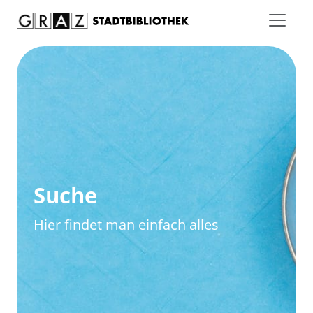
Zum Inhalt springen
Zur erweiterten Suche springen
Suche
Hier findet man einfach alles