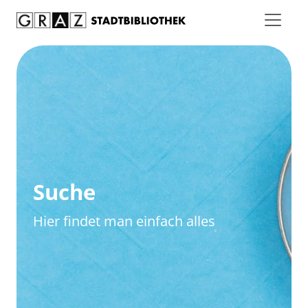
Zum Inhalt springen
Zur erweiterten Suche springen
Suche
Hier findet man einfach alles