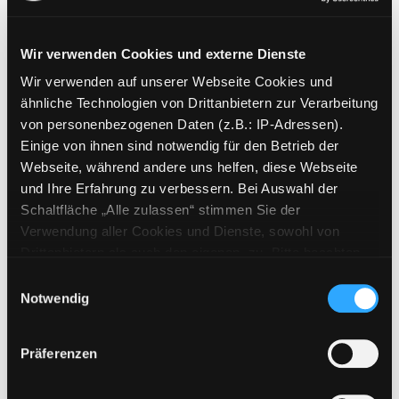
Wir verwenden Cookies und externe Dienste
Wir verwenden auf unserer Webseite Cookies und
Weitere Suchkriterien
ähnliche Technologien von Drittanbietern zur Verarbeitung
von personenbezogenen Daten (z.B.: IP-Adressen).
Erwerbungen der letzten Tage
Einige von ihnen sind notwendig für den Betrieb der
Webseite, während andere uns helfen, diese Webseite
Jahr von
und Ihre Erfahrung zu verbessern. Bei Auswahl der
Schaltfläche „Alle zulassen“ stimmen Sie der
Medien anzeigen, die nach dem Jahr veröffentlicht wu
Medien anzeigen, die vor dem Jahr
Jahr bis
Verwendung aller Cookies und Dienste, sowohl von
Medienart
Drittanbietern als auch den eigenen, zu. Bitte beachten
Sie, dass bei Verwendung von Diensten und Setzen von
Physische Medien
Einwilligungsauswahl
Cookies von Drittanbietern, eine Verarbeitung in
Notwendig
E-Medien
unsicheren Drittländern (Länder außerhalb des EWR
Alle
ohne adäquates Datenschutzniveau) stattfinden kann. In
Präferenzen
diesem Zusammenhang können aktuell Risiken für
Mediengruppe
Betroffene nicht vollständig ausgeschlossen werden.