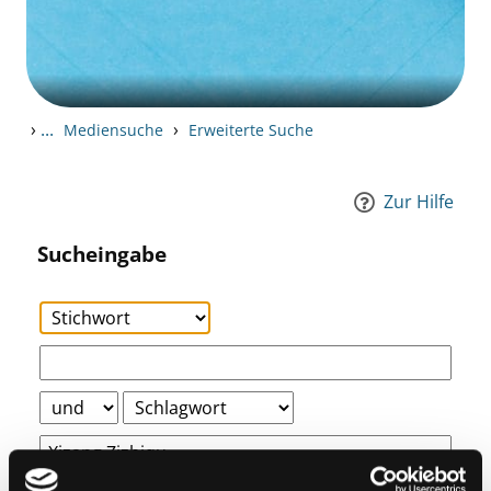
›
...
›
Mediensuche
Erweiterte Suche
Zur Hilfe
Sucheingabe