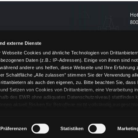
Hot
80
N
nd externe Dienste
 Webseite Cookies und ähnliche Technologien von Drittanbieter
und
bezogenen Daten (z.B.: IP-Adressen). Einige von ihnen sind not
j
 während andere uns helfen, diese Webseite und Ihre Erfahrung 
er Schaltfläche „Alle zulassen“ stimmen Sie der Verwendung all
ittanbietern als auch den eigenen, zu. Bitte beachten Sie, dass 
nd Setzen von Cookies von Drittanbietern, eine Verarbeitung i
rhalb des EWR ohne adäquates Datenschutzniveau) stattfinden k
n aktuell Risiken für Betroffene nicht vollständig ausgeschl
en
lche Cookies oder Dienste erfolgt nur, wenn Sie die jeweilige Ein
n“) oder auf die Schaltfläche „Alle zulassen“ klicken. Unter dem
ie Erklärungen zu den verschiedenen Kategorien von Cookies und
Präferenzen
Statistiken
Marketin
ändlich können Sie über unsere „Cookie-Einstellungen“ unter dem