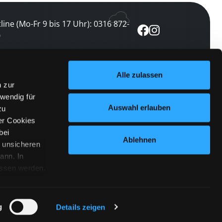
line (Mo-Fr 9 bis 17 Uhr): 0316 872-
0
ewsletter abonnieren
Alle zulassen
n zur
 keine Veranstaltung verpassen
wendig für
etzt abonnieren
Auswahl erlauben
zu
er Cookies
bei
Ablehnen
n unsicheren
ann. In
ossen werden.
Cookies
|
Impressum
|
Datenschutz
willigung
anmelden
 Punkt
 ähnlichen
g
Details zeigen
 Button links