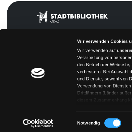
Wir verwenden Cookies u
Mitgliedschaft
Feedback
Wir verwenden auf unserer
Angebote
Kontakt
Verarbeitung von personen
LABUKA
Über uns
den Betrieb der Webseite,
verbessern. Bei Auswahl d
[kju:b]
Jobs
und Dienste, sowohl von Dr
News
Medienwunsch
Verwendung von Diensten u
Drittländern (Länder auße
Veranstaltungen
FAQs
diesem Zusammenhang könne
Standorte
Überweisungsdat
Eine Verarbeitung durch so
erteilen („Auswahl erlaube
Einwilligungsauswahl
„Details zeigen“ finden S
Notwendig
Technologien. Selbstverst