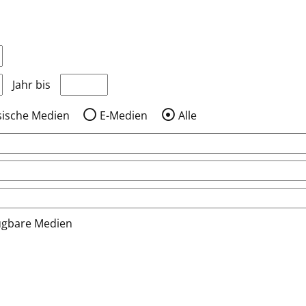
nzeigen, die nach dem Jahr veröffentlicht wurden
Medien anzeigen, die vor dem Jahr veröffentlic
Jahr bis
sische Medien
E-Medien
Alle
ügbare Medien