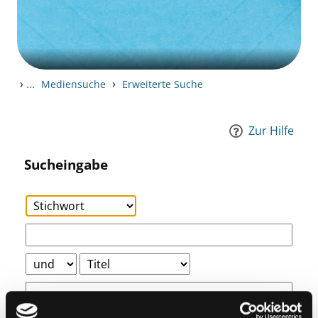
›
...
›
Mediensuche
Erweiterte Suche
Zur Hilfe
Sucheingabe