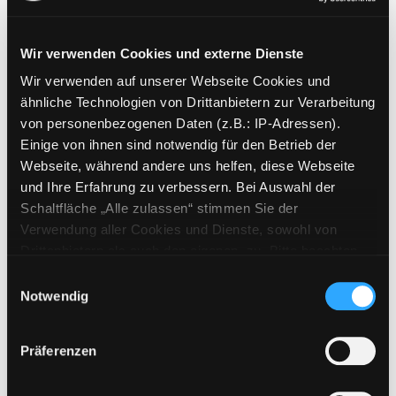
Wir verwenden Cookies und externe Dienste
Wir verwenden auf unserer Webseite Cookies und
Weitere Suchkriterien
ähnliche Technologien von Drittanbietern zur Verarbeitung
von personenbezogenen Daten (z.B.: IP-Adressen).
Erwerbungen der letzten Tage
Einige von ihnen sind notwendig für den Betrieb der
Webseite, während andere uns helfen, diese Webseite
Jahr von
und Ihre Erfahrung zu verbessern. Bei Auswahl der
Schaltfläche „Alle zulassen“ stimmen Sie der
Medien anzeigen, die nach dem Jahr veröffentlicht wu
Medien anzeigen, die vor dem Jahr
Jahr bis
Verwendung aller Cookies und Dienste, sowohl von
Medienart
Drittanbietern als auch den eigenen, zu. Bitte beachten
Sie, dass bei Verwendung von Diensten und Setzen von
Physische Medien
Einwilligungsauswahl
Cookies von Drittanbietern, eine Verarbeitung in
Notwendig
E-Medien
unsicheren Drittländern (Länder außerhalb des EWR
Alle
ohne adäquates Datenschutzniveau) stattfinden kann. In
Präferenzen
diesem Zusammenhang können aktuell Risiken für
Mediengruppe
Betroffene nicht vollständig ausgeschlossen werden.