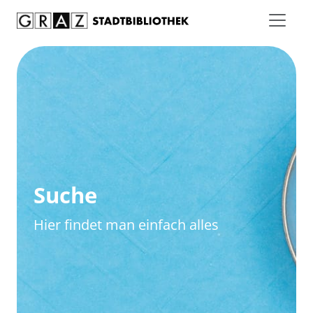
Zum Inhalt springen
Zur erweiterten Suche springen
Suche
Hier findet man einfach alles