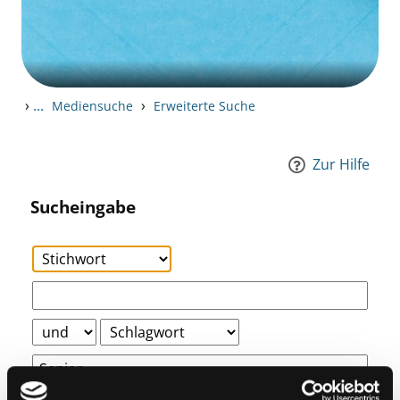
›
...
›
Mediensuche
Erweiterte Suche
Zur Hilfe
Sucheingabe