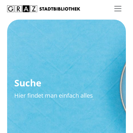
Zum Inhalt springen
Zur erweiterten Suche springen
Suche
Hier findet man einfach alles