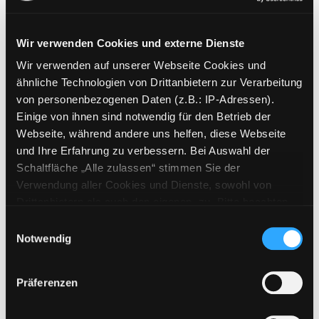
Wir verwenden Cookies und externe Dienste
Wir verwenden auf unserer Webseite Cookies und
Weitere Suchkriterien
ähnliche Technologien von Drittanbietern zur Verarbeitung
von personenbezogenen Daten (z.B.: IP-Adressen).
Erwerbungen der letzten Tage
Einige von ihnen sind notwendig für den Betrieb der
Webseite, während andere uns helfen, diese Webseite
Jahr von
und Ihre Erfahrung zu verbessern. Bei Auswahl der
Schaltfläche „Alle zulassen“ stimmen Sie der
Medien anzeigen, die nach dem Jahr veröffentlicht wu
Medien anzeigen, die vor dem Jahr
Jahr bis
Verwendung aller Cookies und Dienste, sowohl von
Medienart
Drittanbietern als auch den eigenen, zu. Bitte beachten
Sie, dass bei Verwendung von Diensten und Setzen von
Physische Medien
Einwilligungsauswahl
Cookies von Drittanbietern, eine Verarbeitung in
Notwendig
E-Medien
unsicheren Drittländern (Länder außerhalb des EWR
Alle
ohne adäquates Datenschutzniveau) stattfinden kann. In
Präferenzen
diesem Zusammenhang können aktuell Risiken für
Mediengruppe
Betroffene nicht vollständig ausgeschlossen werden.