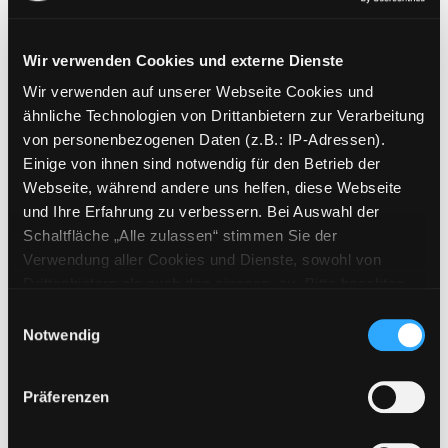
Wir verwenden Cookies und externe Dienste
Wir verwenden auf unserer Webseite Cookies und
Weitere Suchkriterien
ähnliche Technologien von Drittanbietern zur Verarbeitung
von personenbezogenen Daten (z.B.: IP-Adressen).
Erwerbungen der letzten Tage
Einige von ihnen sind notwendig für den Betrieb der
Webseite, während andere uns helfen, diese Webseite
Jahr von
und Ihre Erfahrung zu verbessern. Bei Auswahl der
Schaltfläche „Alle zulassen“ stimmen Sie der
Medien anzeigen, die nach dem Jahr veröffentlicht wu
Medien anzeigen, die vor dem Jahr
Jahr bis
Verwendung aller Cookies und Dienste, sowohl von
Medienart
Drittanbietern als auch den eigenen, zu. Bitte beachten
Sie, dass bei Verwendung von Diensten und Setzen von
Physische Medien
Einwilligungsauswahl
Cookies von Drittanbietern, eine Verarbeitung in
Notwendig
E-Medien
unsicheren Drittländern (Länder außerhalb des EWR
Alle
ohne adäquates Datenschutzniveau) stattfinden kann. In
Präferenzen
diesem Zusammenhang können aktuell Risiken für
Mediengruppe
Betroffene nicht vollständig ausgeschlossen werden.