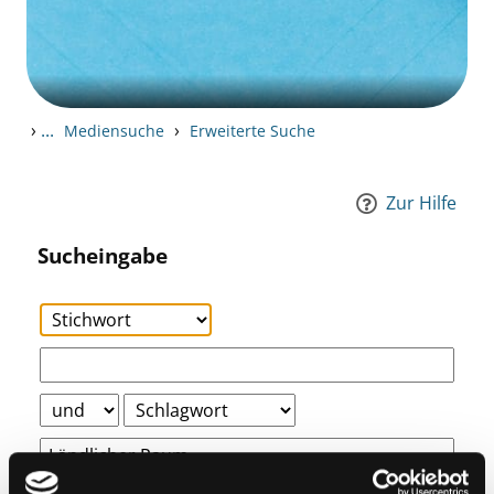
›
...
›
Mediensuche
Erweiterte Suche
Zur Hilfe
Sucheingabe