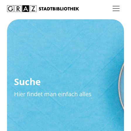
Zum Inhalt springen
Zur erweiterten Suche springen
Suche
Hier findet man einfach alles