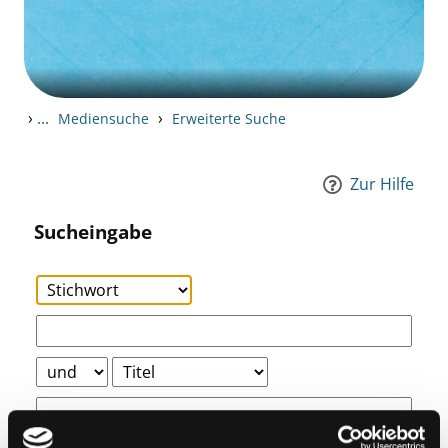
›
...
›
Mediensuche
Erweiterte Suche
Zur Hilfe
Sucheingabe