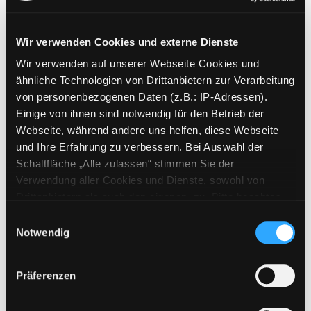
Wir verwenden Cookies und externe Dienste
Wir verwenden auf unserer Webseite Cookies und
Weitere Suchkriterien
ähnliche Technologien von Drittanbietern zur Verarbeitung
von personenbezogenen Daten (z.B.: IP-Adressen).
Erwerbungen der letzten Tage
Einige von ihnen sind notwendig für den Betrieb der
Webseite, während andere uns helfen, diese Webseite
Jahr von
und Ihre Erfahrung zu verbessern. Bei Auswahl der
Schaltfläche „Alle zulassen“ stimmen Sie der
Medien anzeigen, die nach dem Jahr veröffentlicht wu
Medien anzeigen, die vor dem Jahr
Jahr bis
Verwendung aller Cookies und Dienste, sowohl von
Medienart
Drittanbietern als auch den eigenen, zu. Bitte beachten
Sie, dass bei Verwendung von Diensten und Setzen von
Physische Medien
Einwilligungsauswahl
Cookies von Drittanbietern, eine Verarbeitung in
Notwendig
E-Medien
unsicheren Drittländern (Länder außerhalb des EWR
Alle
ohne adäquates Datenschutzniveau) stattfinden kann. In
Präferenzen
diesem Zusammenhang können aktuell Risiken für
Mediengruppe
Betroffene nicht vollständig ausgeschlossen werden.