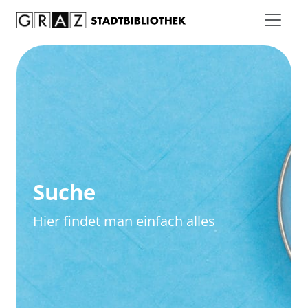
Zum Inhalt springen
Zur erweiterten Suche springen
Suche
Hier findet man einfach alles