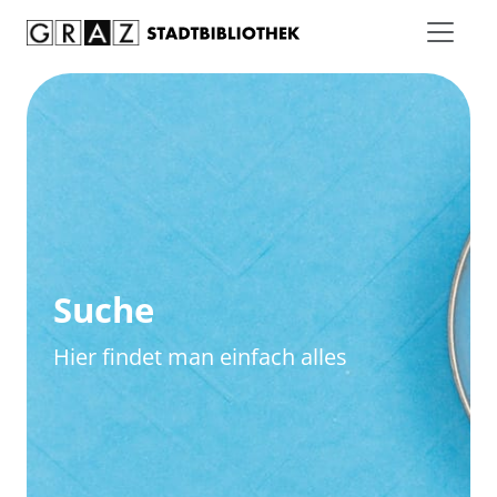
Zum Inhalt springen
Zur erweiterten Suche springen
Suche
Hier findet man einfach alles