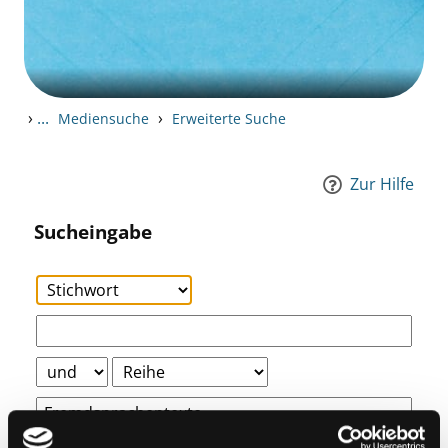
›
...
›
Mediensuche
Erweiterte Suche
Zur Hilfe
Sucheingabe