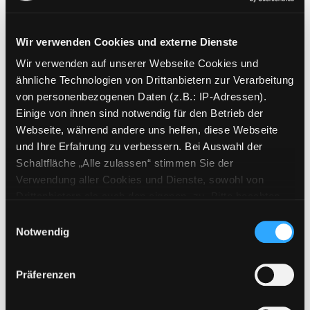
Wir verwenden Cookies und externe Dienste
Wir verwenden auf unserer Webseite Cookies und
Weitere Suchkriterien
ähnliche Technologien von Drittanbietern zur Verarbeitung
von personenbezogenen Daten (z.B.: IP-Adressen).
Erwerbungen der letzten Tage
Einige von ihnen sind notwendig für den Betrieb der
Webseite, während andere uns helfen, diese Webseite
Jahr von
und Ihre Erfahrung zu verbessern. Bei Auswahl der
Schaltfläche „Alle zulassen“ stimmen Sie der
Medien anzeigen, die nach dem Jahr veröffentlicht wu
Medien anzeigen, die vor dem Jahr
Jahr bis
Verwendung aller Cookies und Dienste, sowohl von
Medienart
Drittanbietern als auch den eigenen, zu. Bitte beachten
Sie, dass bei Verwendung von Diensten und Setzen von
Physische Medien
Einwilligungsauswahl
Cookies von Drittanbietern, eine Verarbeitung in
Notwendig
E-Medien
unsicheren Drittländern (Länder außerhalb des EWR
Alle
ohne adäquates Datenschutzniveau) stattfinden kann. In
Präferenzen
diesem Zusammenhang können aktuell Risiken für
Mediengruppe
Betroffene nicht vollständig ausgeschlossen werden.