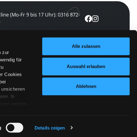
line (Mo-Fr 9 bis 17 Uhr): 0316 872-
0
ewsletter abonnieren
Alle zulassen
n zur
 keine Veranstaltung verpassen
wendig für
etzt abonnieren
Auswahl erlauben
zu
er Cookies
bei
Ablehnen
n unsicheren
ann. In
ossen werden.
Cookies
|
Impressum
|
Datenschutz
willigung
anmelden
 Punkt
 ähnlichen
g
Details zeigen
 Button links