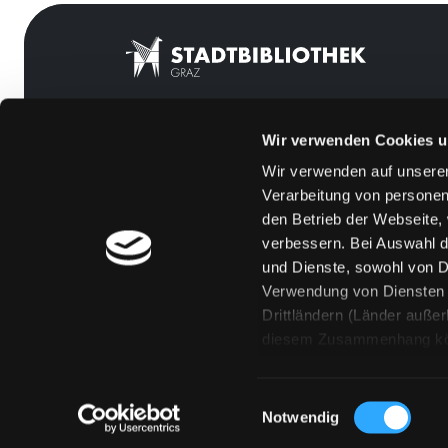
Wir verwenden Cookies u
Mitgliedschaft
Feedback
Wir verwenden auf unserer
Angebote
Kontakt
Verarbeitung von personen
LABUKA
Über uns
den Betrieb der Webseite,
verbessern. Bei Auswahl d
[kju:b]
Jobs
und Dienste, sowohl von Dr
News
Medienwunsch
Verwendung von Diensten u
Drittländern (Länder auße
Veranstaltungen
FAQs
diesem Zusammenhang könne
Standorte
Überweisungsdat
Eine Verarbeitung durch so
erteilen („Auswahl erlaube
Einwilligungsauswahl
„Details zeigen“ finden S
Notwendig
Technologien. Selbstverst