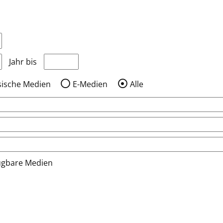
nzeigen, die nach dem Jahr veröffentlicht wurden
Medien anzeigen, die vor dem Jahr veröffentlic
Jahr bis
sische Medien
E-Medien
Alle
ügbare Medien