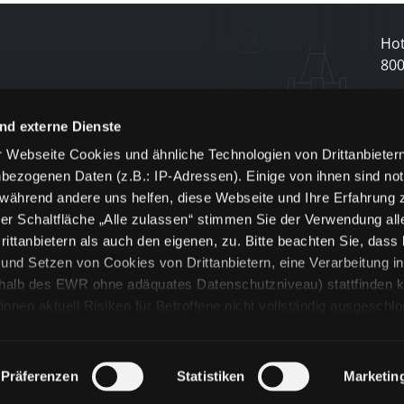
Hot
80
N
nd externe Dienste
 Webseite Cookies und ähnliche Technologien von Drittanbieter
und
bezogenen Daten (z.B.: IP-Adressen). Einige von ihnen sind not
j
 während andere uns helfen, diese Webseite und Ihre Erfahrung 
er Schaltfläche „Alle zulassen“ stimmen Sie der Verwendung all
ittanbietern als auch den eigenen, zu. Bitte beachten Sie, dass 
nd Setzen von Cookies von Drittanbietern, eine Verarbeitung i
rhalb des EWR ohne adäquates Datenschutzniveau) stattfinden k
n aktuell Risiken für Betroffene nicht vollständig ausgeschl
en
lche Cookies oder Dienste erfolgt nur, wenn Sie die jeweilige Ein
n“) oder auf die Schaltfläche „Alle zulassen“ klicken. Unter dem
ie Erklärungen zu den verschiedenen Kategorien von Cookies und
Präferenzen
Statistiken
Marketin
ändlich können Sie über unsere „Cookie-Einstellungen“ unter dem