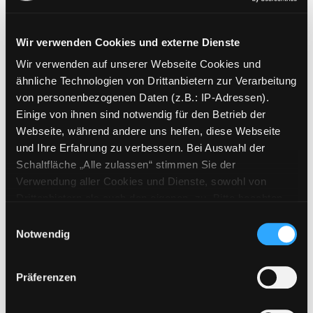
Wir verwenden Cookies und externe Dienste
Wir verwenden auf unserer Webseite Cookies und
Weitere Suchkriterien
ähnliche Technologien von Drittanbietern zur Verarbeitung
von personenbezogenen Daten (z.B.: IP-Adressen).
Erwerbungen der letzten Tage
Einige von ihnen sind notwendig für den Betrieb der
Webseite, während andere uns helfen, diese Webseite
Jahr von
und Ihre Erfahrung zu verbessern. Bei Auswahl der
Schaltfläche „Alle zulassen“ stimmen Sie der
Medien anzeigen, die nach dem Jahr veröffentlicht wu
Medien anzeigen, die vor dem Jahr
Jahr bis
Verwendung aller Cookies und Dienste, sowohl von
Medienart
Drittanbietern als auch den eigenen, zu. Bitte beachten
Sie, dass bei Verwendung von Diensten und Setzen von
Physische Medien
Einwilligungsauswahl
Cookies von Drittanbietern, eine Verarbeitung in
Notwendig
E-Medien
unsicheren Drittländern (Länder außerhalb des EWR
Alle
ohne adäquates Datenschutzniveau) stattfinden kann. In
Präferenzen
diesem Zusammenhang können aktuell Risiken für
Mediengruppe
Betroffene nicht vollständig ausgeschlossen werden.