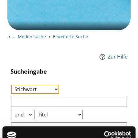
›
...
›
Mediensuche
Erweiterte Suche
Zur Hilfe
Sucheingabe