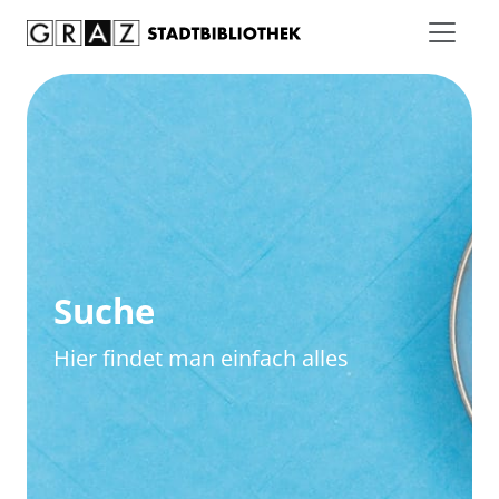
Zum Inhalt springen
Zur erweiterten Suche springen
Suche
Hier findet man einfach alles