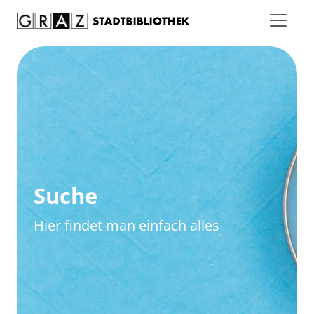
Zum Inhalt springen
Zur erweiterten Suche springen
Suche
Hier findet man einfach alles