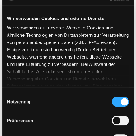
Wir verwenden Cookies und externe Dienste
Wir verwenden auf unserer Webseite Cookies und
Weitere Suchkriterien
ähnliche Technologien von Drittanbietern zur Verarbeitung
von personenbezogenen Daten (z.B.: IP-Adressen).
Erwerbungen der letzten Tage
Einige von ihnen sind notwendig für den Betrieb der
Webseite, während andere uns helfen, diese Webseite
Jahr von
und Ihre Erfahrung zu verbessern. Bei Auswahl der
Schaltfläche „Alle zulassen“ stimmen Sie der
Medien anzeigen, die nach dem Jahr veröffentlicht wu
Medien anzeigen, die vor dem Jahr
Jahr bis
Verwendung aller Cookies und Dienste, sowohl von
Medienart
Drittanbietern als auch den eigenen, zu. Bitte beachten
Sie, dass bei Verwendung von Diensten und Setzen von
Physische Medien
Einwilligungsauswahl
Cookies von Drittanbietern, eine Verarbeitung in
Notwendig
E-Medien
unsicheren Drittländern (Länder außerhalb des EWR
Alle
ohne adäquates Datenschutzniveau) stattfinden kann. In
Präferenzen
diesem Zusammenhang können aktuell Risiken für
Mediengruppe
Betroffene nicht vollständig ausgeschlossen werden.