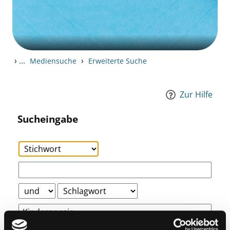
›
...
›
Mediensuche
Erweiterte Suche
Zur Hilfe
Sucheingabe