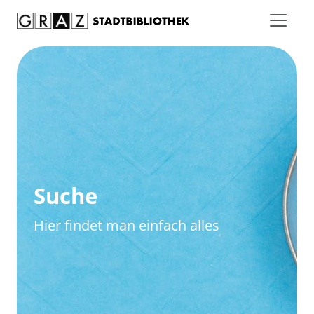
Zum Inhalt springen
Zur erweiterten Suche springen
Suche
Hier findet man einfach alles