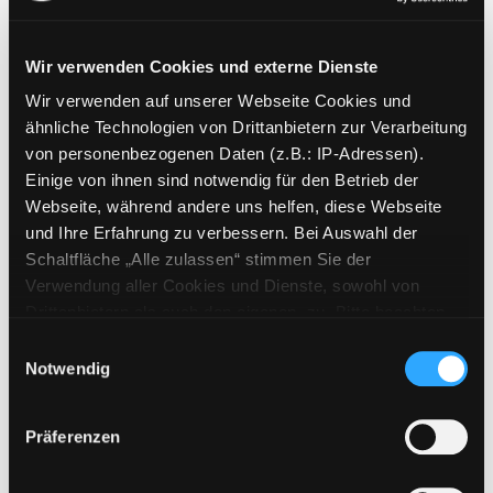
Wir verwenden Cookies und externe Dienste
Wir verwenden auf unserer Webseite Cookies und
Weitere Suchkriterien
ähnliche Technologien von Drittanbietern zur Verarbeitung
von personenbezogenen Daten (z.B.: IP-Adressen).
Erwerbungen der letzten Tage
Einige von ihnen sind notwendig für den Betrieb der
Webseite, während andere uns helfen, diese Webseite
Jahr von
und Ihre Erfahrung zu verbessern. Bei Auswahl der
Schaltfläche „Alle zulassen“ stimmen Sie der
Medien anzeigen, die nach dem Jahr veröffentlicht wu
Medien anzeigen, die vor dem Jahr
Jahr bis
Verwendung aller Cookies und Dienste, sowohl von
Medienart
Drittanbietern als auch den eigenen, zu. Bitte beachten
Sie, dass bei Verwendung von Diensten und Setzen von
Physische Medien
Einwilligungsauswahl
Cookies von Drittanbietern, eine Verarbeitung in
Notwendig
E-Medien
unsicheren Drittländern (Länder außerhalb des EWR
Alle
ohne adäquates Datenschutzniveau) stattfinden kann. In
Präferenzen
diesem Zusammenhang können aktuell Risiken für
Mediengruppe
Betroffene nicht vollständig ausgeschlossen werden.