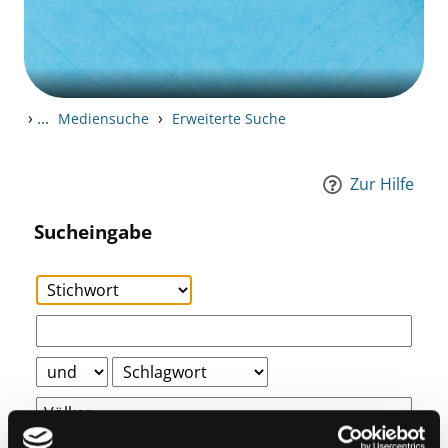
›
...
›
Mediensuche
Erweiterte Suche
Zur Hilfe
Sucheingabe