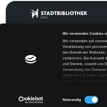
Wir verwenden Cookies u
Mitgliedschaft
Feedback
Wir verwenden auf unserer
Angebote
Kontakt
Verarbeitung von personen
LABUKA
Über uns
den Betrieb der Webseite,
verbessern. Bei Auswahl d
[kju:b]
Jobs
und Dienste, sowohl von Dr
News
Medienwunsch
Verwendung von Diensten u
Drittländern (Länder auße
Veranstaltungen
FAQs
diesem Zusammenhang könne
Standorte
Überweisungsdat
Eine Verarbeitung durch so
erteilen („Auswahl erlaube
Einwilligungsauswahl
„Details zeigen“ finden S
Notwendig
Technologien. Selbstverst