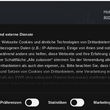
Hot
80
N
nd externe Dienste
 Webseite Cookies und ähnliche Technologien von Drittanbieter
und
bezogenen Daten (z.B.: IP-Adressen). Einige von ihnen sind not
j
 während andere uns helfen, diese Webseite und Ihre Erfahrung 
er Schaltfläche „Alle zulassen“ stimmen Sie der Verwendung all
ittanbietern als auch den eigenen, zu. Bitte beachten Sie, dass 
nd Setzen von Cookies von Drittanbietern, eine Verarbeitung i
rhalb des EWR ohne adäquates Datenschutzniveau) stattfinden k
n aktuell Risiken für Betroffene nicht vollständig ausgeschl
en
lche Cookies oder Dienste erfolgt nur, wenn Sie die jeweilige Ein
n“) oder auf die Schaltfläche „Alle zulassen“ klicken. Unter dem
ie Erklärungen zu den verschiedenen Kategorien von Cookies und
Präferenzen
Statistiken
Marketin
ändlich können Sie über unsere „Cookie-Einstellungen“ unter dem