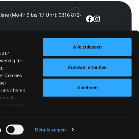
line (Mo-Fr 9 bis 17 Uhr): 0316 872-
0
ewsletter abonnieren
Alle zulassen
n zur
 keine Veranstaltung verpassen
wendig für
etzt abonnieren
Auswahl erlauben
zu
er Cookies
bei
Ablehnen
n unsicheren
ann. In
ossen werden.
Cookies
|
Impressum
|
Datenschutz
willigung
anmelden
 Punkt
 ähnlichen
g
Details zeigen
 Button links