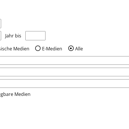
nzeigen, die nach dem Jahr veröffentlicht wurden
Medien anzeigen, die vor dem Jahr veröffentlic
Jahr bis
sische Medien
E-Medien
Alle
ügbare Medien