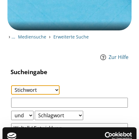
›
...
›
Mediensuche
Erweiterte Suche
Zur Hilfe
Sucheingabe