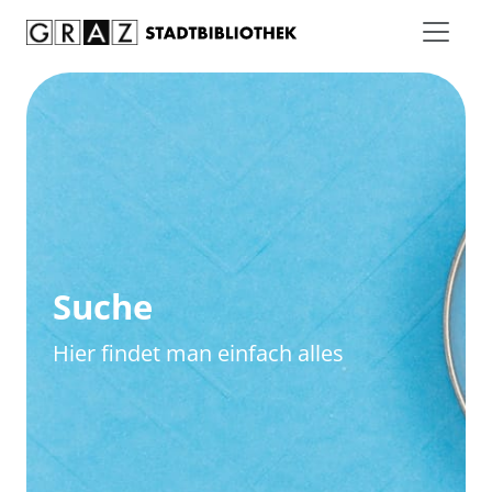
Zum Inhalt springen
Zur erweiterten Suche springen
Suche
Hier findet man einfach alles