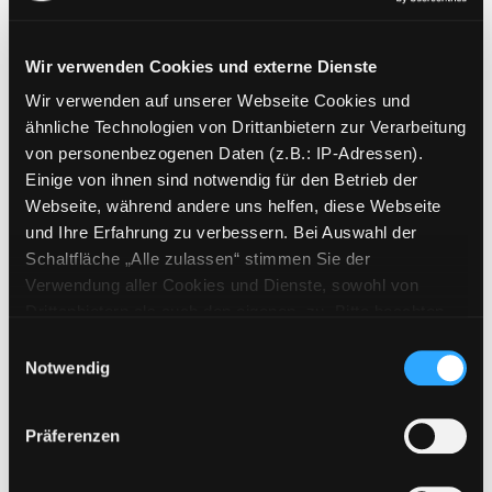
Wir verwenden Cookies und externe Dienste
Wir verwenden auf unserer Webseite Cookies und
Weitere Suchkriterien
ähnliche Technologien von Drittanbietern zur Verarbeitung
von personenbezogenen Daten (z.B.: IP-Adressen).
Erwerbungen der letzten Tage
Einige von ihnen sind notwendig für den Betrieb der
Webseite, während andere uns helfen, diese Webseite
Jahr von
und Ihre Erfahrung zu verbessern. Bei Auswahl der
Schaltfläche „Alle zulassen“ stimmen Sie der
Medien anzeigen, die nach dem Jahr veröffentlicht wu
Medien anzeigen, die vor dem Jahr
Jahr bis
Verwendung aller Cookies und Dienste, sowohl von
Medienart
Drittanbietern als auch den eigenen, zu. Bitte beachten
Sie, dass bei Verwendung von Diensten und Setzen von
Physische Medien
Einwilligungsauswahl
Cookies von Drittanbietern, eine Verarbeitung in
Notwendig
E-Medien
unsicheren Drittländern (Länder außerhalb des EWR
Alle
ohne adäquates Datenschutzniveau) stattfinden kann. In
Präferenzen
diesem Zusammenhang können aktuell Risiken für
Mediengruppe
Betroffene nicht vollständig ausgeschlossen werden.