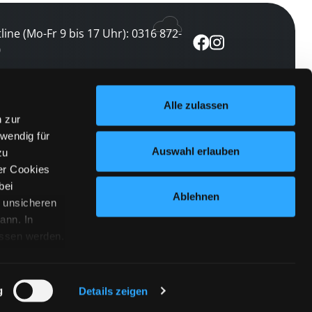
line (Mo-Fr 9 bis 17 Uhr): 0316 872-
0
ewsletter abonnieren
Alle zulassen
n zur
 keine Veranstaltung verpassen
wendig für
etzt abonnieren
Auswahl erlauben
zu
er Cookies
bei
Ablehnen
n unsicheren
ann. In
ossen werden.
Cookies
|
Impressum
|
Datenschutz
willigung
anmelden
 Punkt
 ähnlichen
g
Details zeigen
 Button links