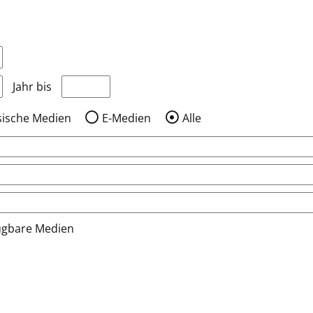
nzeigen, die nach dem Jahr veröffentlicht wurden
Medien anzeigen, die vor dem Jahr veröffentlic
Jahr bis
sische Medien
E-Medien
Alle
ügbare Medien