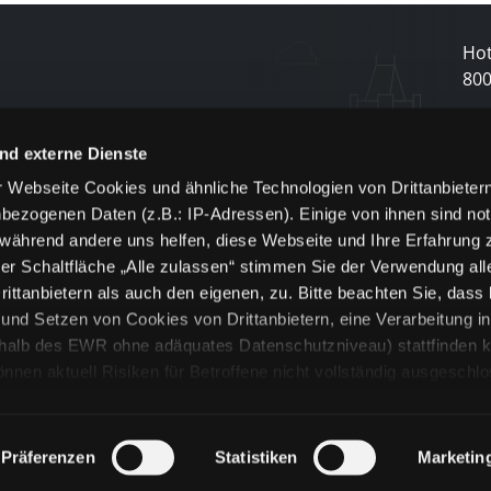
Hot
80
N
nd externe Dienste
 Webseite Cookies und ähnliche Technologien von Drittanbieter
und
bezogenen Daten (z.B.: IP-Adressen). Einige von ihnen sind not
j
 während andere uns helfen, diese Webseite und Ihre Erfahrung 
er Schaltfläche „Alle zulassen“ stimmen Sie der Verwendung all
ittanbietern als auch den eigenen, zu. Bitte beachten Sie, dass 
nd Setzen von Cookies von Drittanbietern, eine Verarbeitung i
rhalb des EWR ohne adäquates Datenschutzniveau) stattfinden k
n aktuell Risiken für Betroffene nicht vollständig ausgeschl
en
lche Cookies oder Dienste erfolgt nur, wenn Sie die jeweilige Ein
n“) oder auf die Schaltfläche „Alle zulassen“ klicken. Unter dem
ie Erklärungen zu den verschiedenen Kategorien von Cookies und
Präferenzen
Statistiken
Marketin
ändlich können Sie über unsere „Cookie-Einstellungen“ unter dem