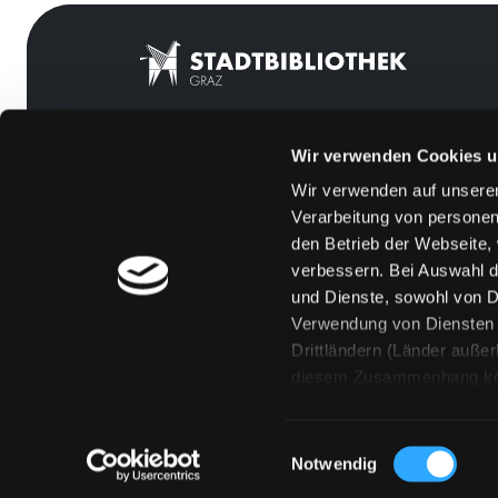
Wir verwenden Cookies u
Mitgliedschaft
Feedback
Wir verwenden auf unserer
Angebote
Kontakt
Verarbeitung von personen
LABUKA
Über uns
den Betrieb der Webseite,
verbessern. Bei Auswahl d
[kju:b]
Jobs
und Dienste, sowohl von Dr
News
Medienwunsch
Verwendung von Diensten u
Drittländern (Länder auße
Veranstaltungen
FAQs
diesem Zusammenhang könne
Standorte
Überweisungsdat
Eine Verarbeitung durch so
erteilen („Auswahl erlaube
Einwilligungsauswahl
„Details zeigen“ finden S
Notwendig
Technologien. Selbstverst