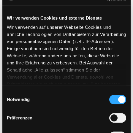
Wir verwenden Cookies und externe Dienste
Wir verwenden auf unserer Webseite Cookies und
Weitere Suchkriterien
ähnliche Technologien von Drittanbietern zur Verarbeitung
von personenbezogenen Daten (z.B.: IP-Adressen).
Erwerbungen der letzten Tage
Einige von ihnen sind notwendig für den Betrieb der
Webseite, während andere uns helfen, diese Webseite
Jahr von
und Ihre Erfahrung zu verbessern. Bei Auswahl der
Schaltfläche „Alle zulassen“ stimmen Sie der
Medien anzeigen, die nach dem Jahr veröffentlicht wu
Medien anzeigen, die vor dem Jahr
Jahr bis
Verwendung aller Cookies und Dienste, sowohl von
Medienart
Drittanbietern als auch den eigenen, zu. Bitte beachten
Sie, dass bei Verwendung von Diensten und Setzen von
Physische Medien
Einwilligungsauswahl
Cookies von Drittanbietern, eine Verarbeitung in
Notwendig
E-Medien
unsicheren Drittländern (Länder außerhalb des EWR
Alle
ohne adäquates Datenschutzniveau) stattfinden kann. In
Präferenzen
diesem Zusammenhang können aktuell Risiken für
Mediengruppe
Betroffene nicht vollständig ausgeschlossen werden.