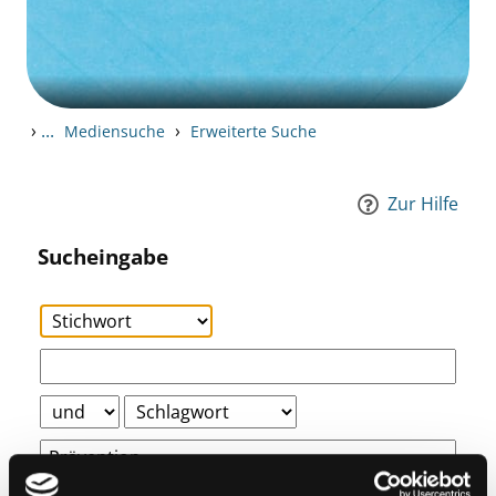
›
...
›
Mediensuche
Erweiterte Suche
Zur Hilfe
Sucheingabe