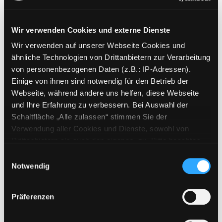
Wir verwenden Cookies und externe Dienste
Wir verwenden auf unserer Webseite Cookies und
Weitere Suchkriterien
ähnliche Technologien von Drittanbietern zur Verarbeitung
von personenbezogenen Daten (z.B.: IP-Adressen).
Erwerbungen der letzten Tage
Einige von ihnen sind notwendig für den Betrieb der
Webseite, während andere uns helfen, diese Webseite
Jahr von
und Ihre Erfahrung zu verbessern. Bei Auswahl der
Schaltfläche „Alle zulassen“ stimmen Sie der
Medien anzeigen, die nach dem Jahr veröffentlicht wu
Medien anzeigen, die vor dem Jahr
Jahr bis
Verwendung aller Cookies und Dienste, sowohl von
Medienart
Drittanbietern als auch den eigenen, zu. Bitte beachten
Sie, dass bei Verwendung von Diensten und Setzen von
Physische Medien
Einwilligungsauswahl
Cookies von Drittanbietern, eine Verarbeitung in
Notwendig
E-Medien
unsicheren Drittländern (Länder außerhalb des EWR
Alle
ohne adäquates Datenschutzniveau) stattfinden kann. In
Präferenzen
diesem Zusammenhang können aktuell Risiken für
Mediengruppe
Betroffene nicht vollständig ausgeschlossen werden.