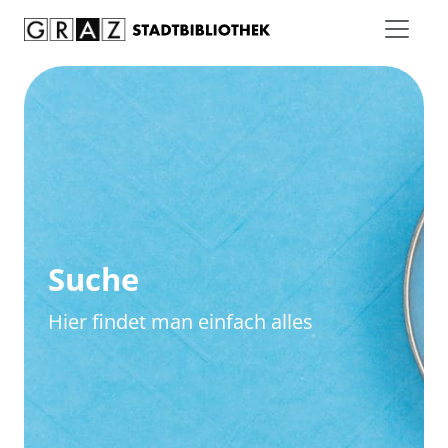
Zum Inhalt springen
Zur erweiterten Suche springen
Suche
Hier findet man einfach alles