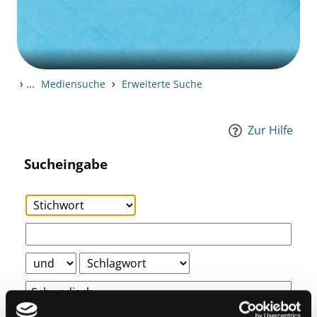
›
...
›
Mediensuche
Erweiterte Suche
Zur Hilfe
Sucheingabe