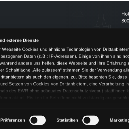
Hot
80
N
nd externe Dienste
 Webseite Cookies und ähnliche Technologien von Drittanbieter
und
bezogenen Daten (z.B.: IP-Adressen). Einige von ihnen sind not
j
 während andere uns helfen, diese Webseite und Ihre Erfahrung 
er Schaltfläche „Alle zulassen“ stimmen Sie der Verwendung all
ittanbietern als auch den eigenen, zu. Bitte beachten Sie, dass 
nd Setzen von Cookies von Drittanbietern, eine Verarbeitung i
rhalb des EWR ohne adäquates Datenschutzniveau) stattfinden k
n aktuell Risiken für Betroffene nicht vollständig ausgeschl
en
lche Cookies oder Dienste erfolgt nur, wenn Sie die jeweilige Ein
n“) oder auf die Schaltfläche „Alle zulassen“ klicken. Unter dem
ie Erklärungen zu den verschiedenen Kategorien von Cookies und
Präferenzen
Statistiken
Marketin
ändlich können Sie über unsere „Cookie-Einstellungen“ unter dem