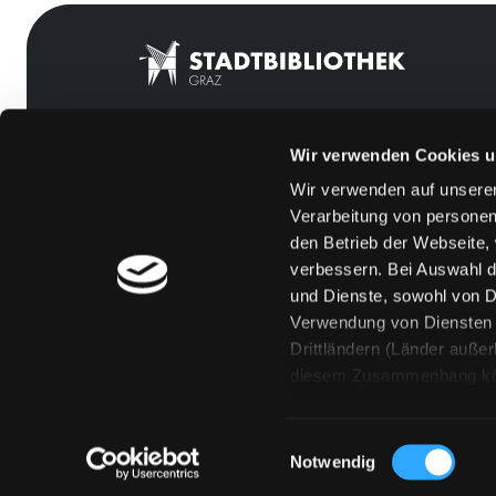
Wir verwenden Cookies u
Mitgliedschaft
Feedback
Wir verwenden auf unserer
Angebote
Kontakt
Verarbeitung von personen
LABUKA
Über uns
den Betrieb der Webseite,
verbessern. Bei Auswahl d
[kju:b]
Jobs
und Dienste, sowohl von Dr
News
Medienwunsch
Verwendung von Diensten u
Drittländern (Länder auße
Veranstaltungen
FAQs
diesem Zusammenhang könne
Standorte
Überweisungsdat
Eine Verarbeitung durch so
erteilen („Auswahl erlaube
Einwilligungsauswahl
„Details zeigen“ finden S
Notwendig
Technologien. Selbstverst