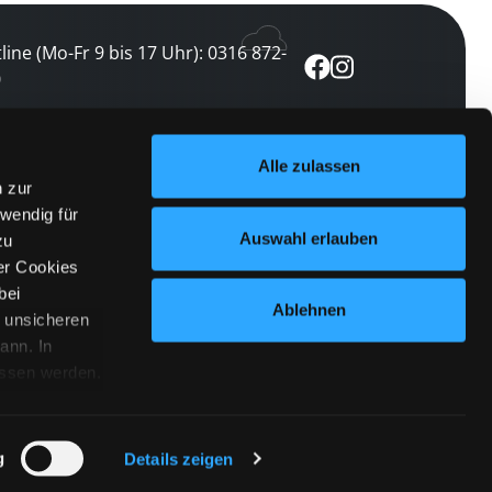
line (Mo-Fr 9 bis 17 Uhr): 0316 872-
0
ewsletter abonnieren
Alle zulassen
n zur
 keine Veranstaltung verpassen
wendig für
etzt abonnieren
Auswahl erlauben
zu
er Cookies
bei
Ablehnen
n unsicheren
ann. In
ossen werden.
Cookies
|
Impressum
|
Datenschutz
willigung
anmelden
 Punkt
 ähnlichen
g
Details zeigen
 Button links