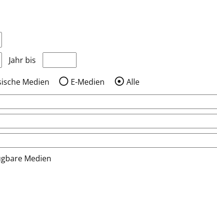
nzeigen, die nach dem Jahr veröffentlicht wurden
Medien anzeigen, die vor dem Jahr veröffentlic
Jahr bis
sische Medien
E-Medien
Alle
ügbare Medien