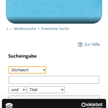
›
...
›
Mediensuche
Erweiterte Suche
Zur Hilfe
Sucheingabe