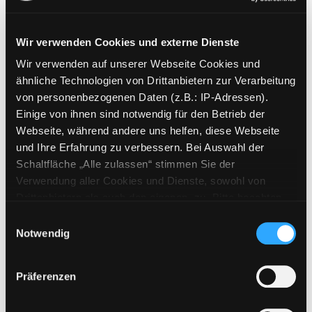
Wir verwenden Cookies und externe Dienste
Wir verwenden auf unserer Webseite Cookies und
Weitere Suchkriterien
ähnliche Technologien von Drittanbietern zur Verarbeitung
von personenbezogenen Daten (z.B.: IP-Adressen).
Erwerbungen der letzten Tage
Einige von ihnen sind notwendig für den Betrieb der
Webseite, während andere uns helfen, diese Webseite
Jahr von
und Ihre Erfahrung zu verbessern. Bei Auswahl der
Schaltfläche „Alle zulassen“ stimmen Sie der
Medien anzeigen, die nach dem Jahr veröffentlicht wu
Medien anzeigen, die vor dem Jahr
Jahr bis
Verwendung aller Cookies und Dienste, sowohl von
Medienart
Drittanbietern als auch den eigenen, zu. Bitte beachten
Sie, dass bei Verwendung von Diensten und Setzen von
Physische Medien
Einwilligungsauswahl
Cookies von Drittanbietern, eine Verarbeitung in
Notwendig
E-Medien
unsicheren Drittländern (Länder außerhalb des EWR
Alle
ohne adäquates Datenschutzniveau) stattfinden kann. In
Präferenzen
diesem Zusammenhang können aktuell Risiken für
Mediengruppe
Betroffene nicht vollständig ausgeschlossen werden.