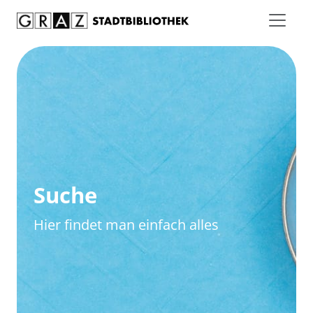
Zum Inhalt springen
Zur erweiterten Suche springen
Suche
Hier findet man einfach alles