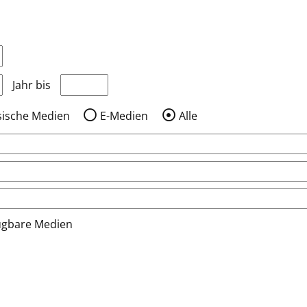
nzeigen, die nach dem Jahr veröffentlicht wurden
Medien anzeigen, die vor dem Jahr veröffentlic
Jahr bis
sische Medien
E-Medien
Alle
ügbare Medien