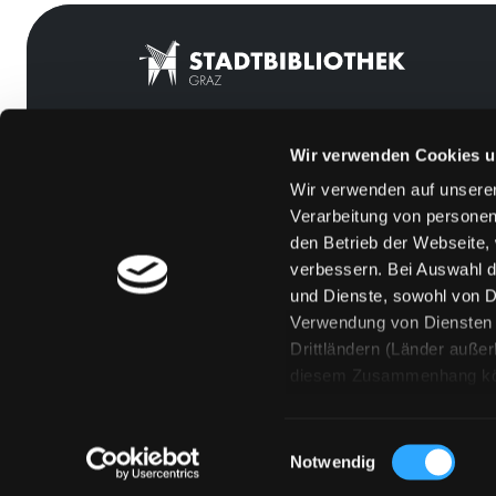
Wir verwenden Cookies u
Mitgliedschaft
Feedback
Wir verwenden auf unserer
Angebote
Kontakt
Verarbeitung von personen
LABUKA
Über uns
den Betrieb der Webseite,
verbessern. Bei Auswahl d
[kju:b]
Jobs
und Dienste, sowohl von Dr
News
Medienwunsch
Verwendung von Diensten u
Drittländern (Länder auße
Veranstaltungen
FAQs
diesem Zusammenhang könne
Standorte
Überweisungsdat
Eine Verarbeitung durch so
erteilen („Auswahl erlaube
Einwilligungsauswahl
„Details zeigen“ finden S
Notwendig
Technologien. Selbstverst