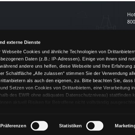
Hot
80
N
nd externe Dienste
 Webseite Cookies und ähnliche Technologien von Drittanbieter
und
bezogenen Daten (z.B.: IP-Adressen). Einige von ihnen sind not
j
 während andere uns helfen, diese Webseite und Ihre Erfahrung 
er Schaltfläche „Alle zulassen“ stimmen Sie der Verwendung all
ittanbietern als auch den eigenen, zu. Bitte beachten Sie, dass 
nd Setzen von Cookies von Drittanbietern, eine Verarbeitung i
rhalb des EWR ohne adäquates Datenschutzniveau) stattfinden k
n aktuell Risiken für Betroffene nicht vollständig ausgeschl
en
lche Cookies oder Dienste erfolgt nur, wenn Sie die jeweilige Ein
n“) oder auf die Schaltfläche „Alle zulassen“ klicken. Unter dem
ie Erklärungen zu den verschiedenen Kategorien von Cookies und
Präferenzen
Statistiken
Marketin
ändlich können Sie über unsere „Cookie-Einstellungen“ unter dem