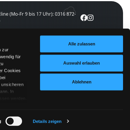
line (Mo-Fr 9 bis 17 Uhr): 0316 872-
0
ewsletter abonnieren
Alle zulassen
n zur
 keine Veranstaltung verpassen
wendig für
etzt abonnieren
Auswahl erlauben
zu
er Cookies
bei
Ablehnen
n unsicheren
ann. In
ossen werden.
Cookies
|
Impressum
|
Datenschutz
willigung
anmelden
 Punkt
 ähnlichen
g
Details zeigen
 Button links