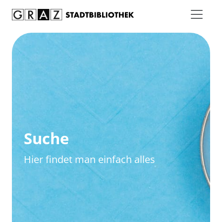
Zum Inhalt springen
Zur erweiterten Suche springen
Suche
Hier findet man einfach alles