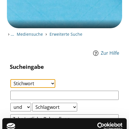
›
...
›
Mediensuche
Erweiterte Suche
Zur Hilfe
Sucheingabe