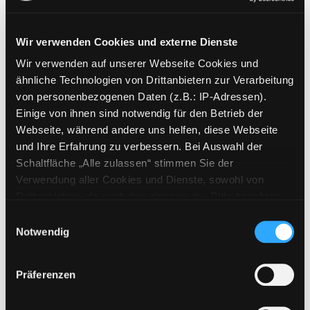
Wir verwenden Cookies und externe Dienste
Wir verwenden auf unserer Webseite Cookies und
Weitere Suchkriterien
ähnliche Technologien von Drittanbietern zur Verarbeitung
von personenbezogenen Daten (z.B.: IP-Adressen).
Erwerbungen der letzten Tage
Einige von ihnen sind notwendig für den Betrieb der
Webseite, während andere uns helfen, diese Webseite
Jahr von
und Ihre Erfahrung zu verbessern. Bei Auswahl der
Schaltfläche „Alle zulassen“ stimmen Sie der
Medien anzeigen, die nach dem Jahr veröffentlicht wu
Medien anzeigen, die vor dem Jahr
Jahr bis
Verwendung aller Cookies und Dienste, sowohl von
Medienart
Drittanbietern als auch den eigenen, zu. Bitte beachten
Sie, dass bei Verwendung von Diensten und Setzen von
Physische Medien
Einwilligungsauswahl
Cookies von Drittanbietern, eine Verarbeitung in
Notwendig
E-Medien
unsicheren Drittländern (Länder außerhalb des EWR
Alle
ohne adäquates Datenschutzniveau) stattfinden kann. In
Präferenzen
diesem Zusammenhang können aktuell Risiken für
Mediengruppe
Betroffene nicht vollständig ausgeschlossen werden.