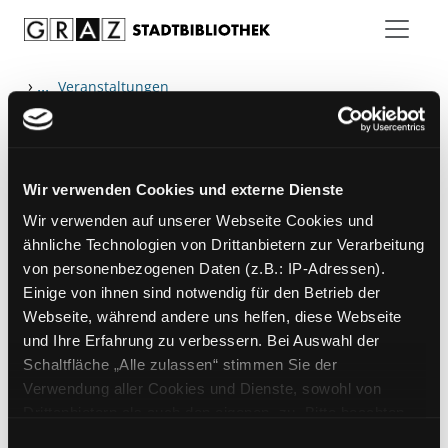
Zum Inhalt springen
›
...
Veranstaltungen
Wir verwenden Cookies und externe Dienste
Hotline (Mo-Fr 9 bis 17 Uhr): 0316 872-
Wir verwenden auf unserer Webseite Cookies und
800
ähnliche Technologien von Drittanbietern zur Verarbeitung
von personenbezogenen Daten (z.B.: IP-Adressen).
Mitgliedschaft
Einige von ihnen sind notwendig für den Betrieb der
Angebote
Webseite, während andere uns helfen, diese Webseite
und Ihre Erfahrung zu verbessern. Bei Auswahl der
LABUKA
Schaltfläche „Alle zulassen“ stimmen Sie der
[kju:b]
Verwendung aller Cookies und Dienste, sowohl von
Drittanbietern als auch den eigenen, zu. Bitte beachten
News
Sie, dass bei Verwendung von Diensten und Setzen von
Einwilligungsauswahl