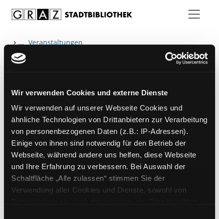
Zum Inhalt springen
›
...
Veranstaltungen
Wir verwenden Cookies und externe Dienste
Hotline (Mo-Fr 9 bis 17 Uhr): 0316 872-
Wir verwenden auf unserer Webseite Cookies und
800
ähnliche Technologien von Drittanbietern zur Verarbeitung
von personenbezogenen Daten (z.B.: IP-Adressen).
Mitgliedschaft
Einige von ihnen sind notwendig für den Betrieb der
Angebote
Webseite, während andere uns helfen, diese Webseite
und Ihre Erfahrung zu verbessern. Bei Auswahl der
LABUKA
Schaltfläche „Alle zulassen“ stimmen Sie der
[kju:b]
Verwendung aller Cookies und Dienste, sowohl von
Drittanbietern als auch den eigenen, zu. Bitte beachten
News
Sie, dass bei Verwendung von Diensten und Setzen von
Einwilligungsauswahl