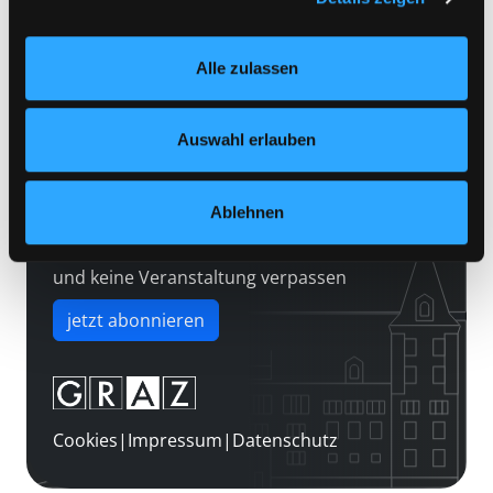
Kontakt
Einstellungen“ unter dem Button links unten oder im
Über uns
Footer unter „Cookies“ die gesetzte Zustimmung
Alle zulassen
jederzeit widerrufen und Ihre Einstellungen verändern.
Jobs
Nähere Informationen finden Sie in unserer
Medienwunsch
Datenschutzerklärung
und in unserem
Impressum
.
Auswahl erlauben
FAQs
Überweisungsdaten
Ablehnen
Newsletter abonnieren
und keine Veranstaltung verpassen
jetzt abonnieren
Cookies
|
Impressum
|
Datenschutz