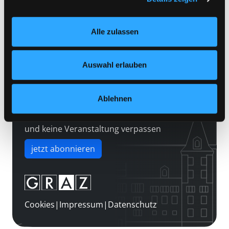
Kontakt
Einstellungen“ unter dem Button links unten oder im
Über uns
Footer unter „Cookies“ die gesetzte Zustimmung
Alle zulassen
jederzeit widerrufen und Ihre Einstellungen verändern.
Jobs
Nähere Informationen finden Sie in unserer
Medienwunsch
Datenschutzerklärung
und in unserem
Impressum
.
Auswahl erlauben
FAQs
Überweisungsdaten
Ablehnen
Newsletter abonnieren
und keine Veranstaltung verpassen
jetzt abonnieren
Cookies
|
Impressum
|
Datenschutz