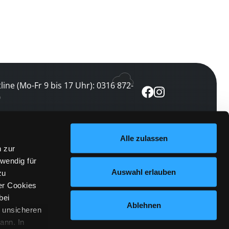
line (Mo-Fr 9 bis 17 Uhr): 0316 872-
0
ewsletter abonnieren
Alle zulassen
n zur
 keine Veranstaltung verpassen
wendig für
etzt abonnieren
Auswahl erlauben
zu
er Cookies
bei
Ablehnen
n unsicheren
ann. In