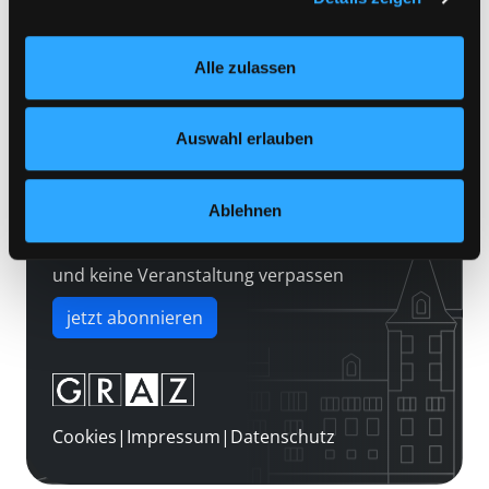
Kontakt
Einstellungen“ unter dem Button links unten oder im
Über uns
Footer unter „Cookies“ die gesetzte Zustimmung
Alle zulassen
jederzeit widerrufen und Ihre Einstellungen verändern.
Jobs
Nähere Informationen finden Sie in unserer
Medienwunsch
Datenschutzerklärung
und in unserem
Impressum
.
Auswahl erlauben
FAQs
Überweisungsdaten
Ablehnen
Newsletter abonnieren
und keine Veranstaltung verpassen
jetzt abonnieren
Cookies
|
Impressum
|
Datenschutz