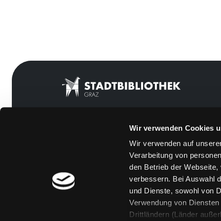
Wir verwenden Cookies u
Mitgliedschaft
Feedback
Wir verwenden auf unserer
Angebote
Kontakt
Verarbeitung von personen
LABUKA
Über uns
den Betrieb der Webseite,
verbessern. Bei Auswahl d
[kju:b]
Jobs
und Dienste, sowohl von Dr
News
Medienwunsch
Verwendung von Diensten u
Drittländern (Länder auße
Veranstaltungen
FAQs