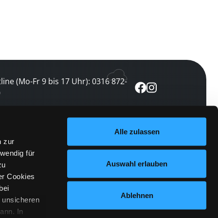
line (Mo-Fr 9 bis 17 Uhr): 0316 872-
0
ewsletter abonnieren
Alle zulassen
n zur
 keine Veranstaltung verpassen
wendig für
etzt abonnieren
Auswahl erlauben
zu
er Cookies
bei
Ablehnen
n unsicheren
ann. In