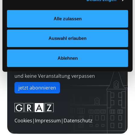
Kontakt
Einstellungen“ unter dem Button links unten oder im
Über uns
Footer unter „Cookies“ die gesetzte Zustimmung
Alle zulassen
jederzeit widerrufen und Ihre Einstellungen verändern.
Jobs
Nähere Informationen finden Sie in unserer
Medienwunsch
Datenschutzerklärung
und in unserem
Impressum
.
Auswahl erlauben
FAQs
Überweisungsdaten
Ablehnen
Newsletter abonnieren
und keine Veranstaltung verpassen
jetzt abonnieren
Cookies
|
Impressum
|
Datenschutz