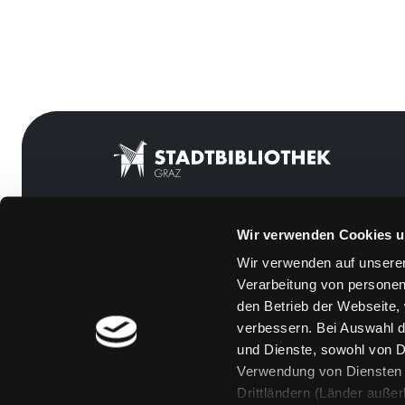
Wir verwenden Cookies u
Mitgliedschaft
Feedback
Wir verwenden auf unserer
Angebote
Kontakt
Verarbeitung von personen
LABUKA
Über uns
den Betrieb der Webseite,
verbessern. Bei Auswahl d
[kju:b]
Jobs
und Dienste, sowohl von Dr
News
Medienwunsch
Verwendung von Diensten u
Drittländern (Länder auße
Veranstaltungen
FAQs