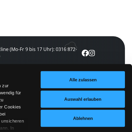
line (Mo-Fr 9 bis 17 Uhr): 0316 872-
0
ewsletter abonnieren
Alle zulassen
n zur
 keine Veranstaltung verpassen
wendig für
etzt abonnieren
Auswahl erlauben
zu
er Cookies
bei
Ablehnen
n unsicheren
ann. In