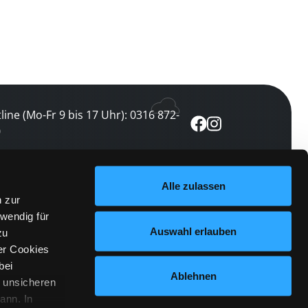
line (Mo-Fr 9 bis 17 Uhr): 0316 872-
0
ewsletter abonnieren
Alle zulassen
n zur
 keine Veranstaltung verpassen
wendig für
etzt abonnieren
Auswahl erlauben
zu
er Cookies
bei
Ablehnen
n unsicheren
ann. In