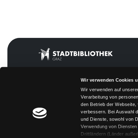
Wir verwenden Cookies u
Mitgliedschaft
Feedback
Wir verwenden auf unserer
Angebote
Kontakt
Verarbeitung von personen
LABUKA
Über uns
den Betrieb der Webseite,
verbessern. Bei Auswahl d
[kju:b]
Jobs
und Dienste, sowohl von Dr
News
Medienwunsch
Verwendung von Diensten u
Drittländern (Länder auße
Veranstaltungen
FAQs