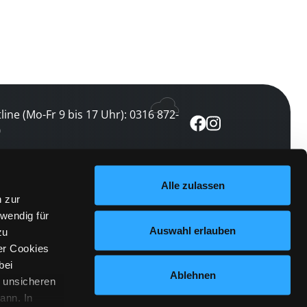
line (Mo-Fr 9 bis 17 Uhr): 0316 872-
0
ewsletter abonnieren
Alle zulassen
n zur
 keine Veranstaltung verpassen
wendig für
etzt abonnieren
Auswahl erlauben
zu
er Cookies
bei
Ablehnen
n unsicheren
ann. In