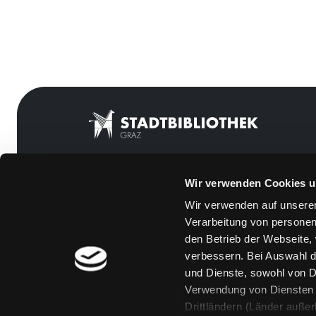
Wir verwenden Cookies u
Mitgliedschaft
Feedback
Wir verwenden auf unserer
Angebote
Kontakt
Verarbeitung von personen
LABUKA
Über uns
den Betrieb der Webseite,
verbessern. Bei Auswahl d
[kju:b]
Jobs
und Dienste, sowohl von Dr
News
Medienwunsch
Verwendung von Diensten u
Drittländern (Länder auße
Veranstaltungen
FAQs