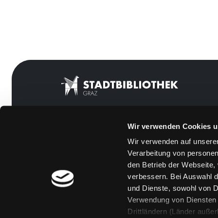
Wir verwenden Cookies u
Mitgliedschaft
Feedback
Wir verwenden auf unserer
Angebote
Kontakt
Verarbeitung von personen
LABUKA
Über uns
den Betrieb der Webseite,
verbessern. Bei Auswahl d
[kju:b]
Jobs
und Dienste, sowohl von Dr
News
Medienwunsch
Verwendung von Diensten u
Drittländern (Länder auße
Veranstaltungen
FAQs