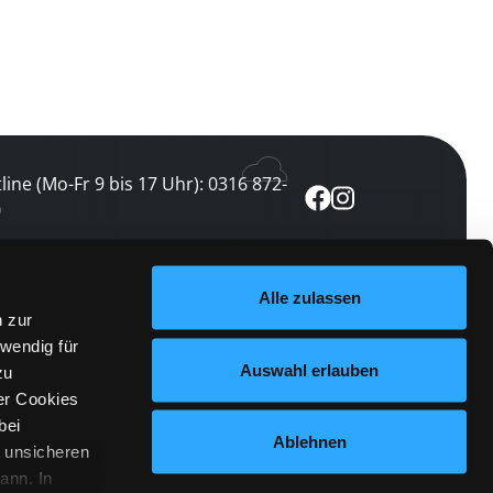
line (Mo-Fr 9 bis 17 Uhr): 0316 872-
0
ewsletter abonnieren
Alle zulassen
n zur
 keine Veranstaltung verpassen
wendig für
etzt abonnieren
Auswahl erlauben
zu
er Cookies
bei
Ablehnen
n unsicheren
ann. In