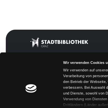
Wir verwenden Cookies u
Mitgliedschaft
Feedback
Wir verwenden auf unserer
Angebote
Kontakt
Verarbeitung von personen
LABUKA
Über uns
den Betrieb der Webseite,
verbessern. Bei Auswahl d
[kju:b]
Jobs
und Dienste, sowohl von Dr
News
Medienwunsch
Verwendung von Diensten u
Drittländern (Länder auße
Veranstaltungen
FAQs