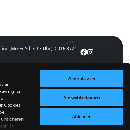
line (Mo-Fr 9 bis 17 Uhr): 0316 872-
0
ewsletter abonnieren
Alle zulassen
n zur
 keine Veranstaltung verpassen
wendig für
etzt abonnieren
Auswahl erlauben
zu
er Cookies
bei
Ablehnen
n unsicheren
ann. In