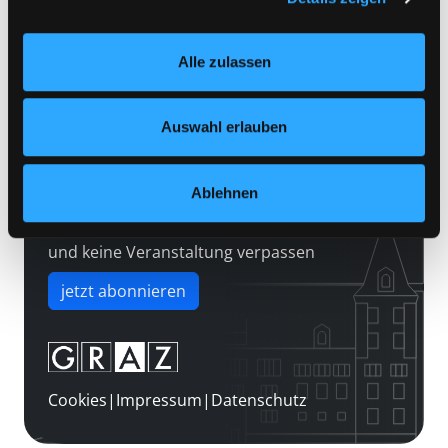
Kontakt
Einstellungen“ unter dem Button links unten oder im
Über uns
Footer unter „Cookies“ die gesetzte Zustimmung
Alle zulassen
jederzeit widerrufen und Ihre Einstellungen verändern.
Jobs
Nähere Informationen finden Sie in unserer
Medienwunsch
Datenschutzerklärung
und in unserem
Impressum
.
Auswahl erlauben
FAQs
Überweisungsdaten
Ablehnen
Newsletter abonnieren
und keine Veranstaltung verpassen
jetzt abonnieren
Cookies
|
Impressum
|
Datenschutz