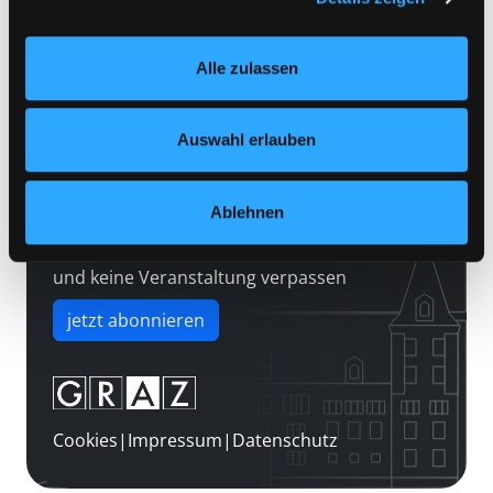
Kontakt
Einstellungen“ unter dem Button links unten oder im
Über uns
Footer unter „Cookies“ die gesetzte Zustimmung
Alle zulassen
jederzeit widerrufen und Ihre Einstellungen verändern.
Jobs
Nähere Informationen finden Sie in unserer
Medienwunsch
Datenschutzerklärung
und in unserem
Impressum
.
Auswahl erlauben
FAQs
Überweisungsdaten
Ablehnen
Newsletter abonnieren
und keine Veranstaltung verpassen
jetzt abonnieren
Cookies
|
Impressum
|
Datenschutz