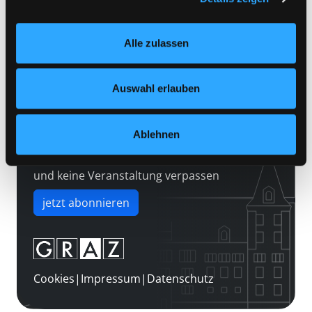
Kontakt
Einstellungen“ unter dem Button links unten oder im
Über uns
Footer unter „Cookies“ die gesetzte Zustimmung
Alle zulassen
jederzeit widerrufen und Ihre Einstellungen verändern.
Jobs
Nähere Informationen finden Sie in unserer
Medienwunsch
Datenschutzerklärung
und in unserem
Impressum
.
Auswahl erlauben
FAQs
Überweisungsdaten
Ablehnen
Newsletter abonnieren
und keine Veranstaltung verpassen
jetzt abonnieren
Cookies
|
Impressum
|
Datenschutz