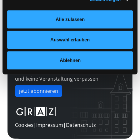
Kontakt
Einstellungen“ unter dem Button links unten oder im
Über uns
Footer unter „Cookies“ die gesetzte Zustimmung
Alle zulassen
jederzeit widerrufen und Ihre Einstellungen verändern.
Jobs
Nähere Informationen finden Sie in unserer
Medienwunsch
Datenschutzerklärung
und in unserem
Impressum
.
Auswahl erlauben
FAQs
Überweisungsdaten
Ablehnen
Newsletter abonnieren
und keine Veranstaltung verpassen
jetzt abonnieren
Cookies
|
Impressum
|
Datenschutz