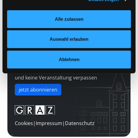
Kontakt
Einstellungen“ unter dem Button links unten oder im
Über uns
Footer unter „Cookies“ die gesetzte Zustimmung
Alle zulassen
jederzeit widerrufen und Ihre Einstellungen verändern.
Jobs
Nähere Informationen finden Sie in unserer
Medienwunsch
Datenschutzerklärung
und in unserem
Impressum
.
Auswahl erlauben
FAQs
Überweisungsdaten
Ablehnen
Newsletter abonnieren
und keine Veranstaltung verpassen
jetzt abonnieren
Cookies
|
Impressum
|
Datenschutz