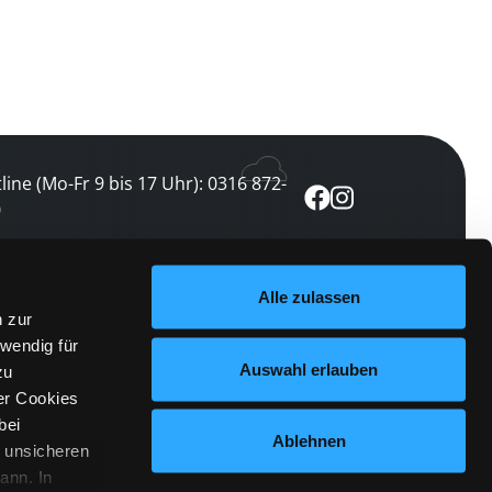
line (Mo-Fr 9 bis 17 Uhr): 0316 872-
0
ewsletter abonnieren
Alle zulassen
n zur
 keine Veranstaltung verpassen
wendig für
etzt abonnieren
Auswahl erlauben
zu
er Cookies
bei
Ablehnen
n unsicheren
ann. In