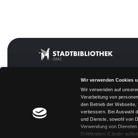
Wir verwenden Cookies u
Mitgliedschaft
Feedback
Wir verwenden auf unserer
Angebote
Kontakt
Verarbeitung von personen
LABUKA
Über uns
den Betrieb der Webseite,
verbessern. Bei Auswahl d
[kju:b]
Jobs
und Dienste, sowohl von Dr
News
Medienwunsch
Verwendung von Diensten u
Drittländern (Länder auße
Veranstaltungen
FAQs