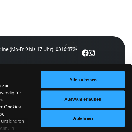
line (Mo-Fr 9 bis 17 Uhr): 0316 872-
0
ewsletter abonnieren
Alle zulassen
n zur
 keine Veranstaltung verpassen
wendig für
etzt abonnieren
Auswahl erlauben
zu
er Cookies
bei
Ablehnen
n unsicheren
ann. In