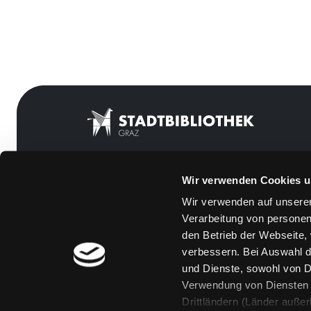
Wir verwenden Cookies u
Mitgliedschaft
Feedback
Wir verwenden auf unserer
Angebote
Kontakt
Verarbeitung von personen
LABUKA
Über uns
den Betrieb der Webseite,
verbessern. Bei Auswahl d
[kju:b]
Jobs
und Dienste, sowohl von Dr
News
Medienwunsch
Verwendung von Diensten u
Drittländern (Länder auße
Veranstaltungen
FAQs