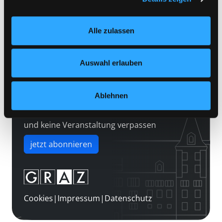
Kontakt
Einstellungen“ unter dem Button links unten oder im
Über uns
Footer unter „Cookies“ die gesetzte Zustimmung
Alle zulassen
jederzeit widerrufen und Ihre Einstellungen verändern.
Jobs
Nähere Informationen finden Sie in unserer
Medienwunsch
Datenschutzerklärung
und in unserem
Impressum
.
Auswahl erlauben
FAQs
Überweisungsdaten
Ablehnen
Newsletter abonnieren
und keine Veranstaltung verpassen
jetzt abonnieren
Cookies
|
Impressum
|
Datenschutz