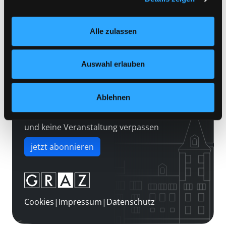
Kontakt
Einstellungen“ unter dem Button links unten oder im
Über uns
Footer unter „Cookies“ die gesetzte Zustimmung
Alle zulassen
jederzeit widerrufen und Ihre Einstellungen verändern.
Jobs
Nähere Informationen finden Sie in unserer
Medienwunsch
Datenschutzerklärung
und in unserem
Impressum
.
Auswahl erlauben
FAQs
Überweisungsdaten
Ablehnen
Newsletter abonnieren
und keine Veranstaltung verpassen
jetzt abonnieren
Cookies
|
Impressum
|
Datenschutz