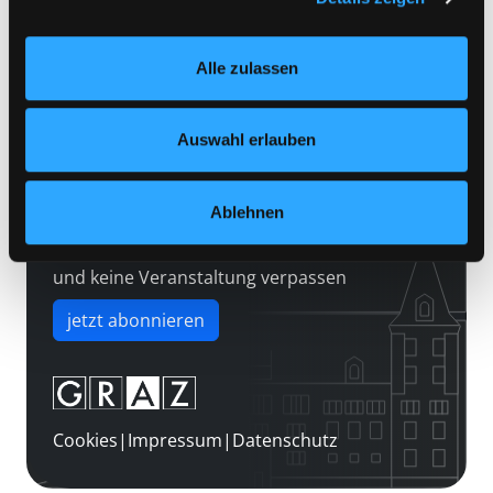
Kontakt
Einstellungen“ unter dem Button links unten oder im
Über uns
Footer unter „Cookies“ die gesetzte Zustimmung
Alle zulassen
jederzeit widerrufen und Ihre Einstellungen verändern.
Jobs
Nähere Informationen finden Sie in unserer
Medienwunsch
Datenschutzerklärung
und in unserem
Impressum
.
Auswahl erlauben
FAQs
Überweisungsdaten
Ablehnen
Newsletter abonnieren
und keine Veranstaltung verpassen
jetzt abonnieren
Cookies
|
Impressum
|
Datenschutz